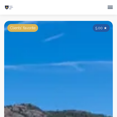
Clients' favorite
5.00
★