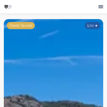
Clients' favorite
5.00
★