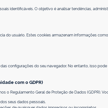
is identificáveis. O objetivo é analisar tendências, administ
iência do usuário. Estes cookies armazenam informações como
s das configurações do seu navegador. No entanto, isso pod
midade com o GDPR)
os o Regulamento Geral de Proteção de Dados (GDPR). Você 
s dos seus dados pessoais.
correções de quaisquer dados imprecisos ou incompletos.