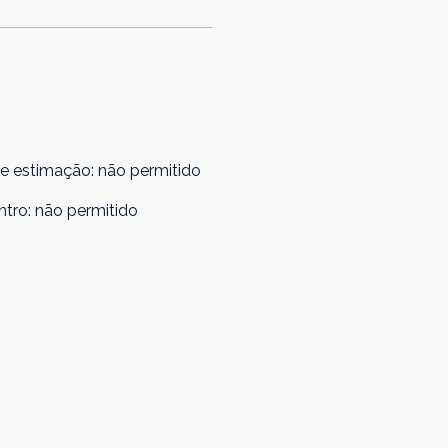
de estimação
:
não permitido
ntro
:
não permitido