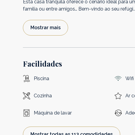
Esta casa tranquila oferece o cenário ideal para 
família ou entre amigos… Bem-vindo ao seu refúgi
..
Mostrar mais
Facilidades
Piscina
Wifi
Cozinha
Ar 
Máquina de lavar
Ade
Mostrar todas as 113 comodidades