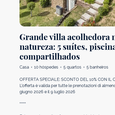
Grande villa acolhedora 
natureza: 5 suítes, pisc
compartilhados
Casa
·
10 hóspedes
·
5 quartos
·
5 banheiros
OFFERTA SPECIALE: SCONTO DEL 10% CON IL C
L'offerta è valida per tutte le prenotazioni di almeno 
giugno 2026 e il 9 luglio 2026
*****