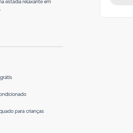
uma estadia relaxante em
.
 grátis
condicionado
quado para crianças