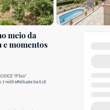
no meio da
ina e momentos
ODICE “IFS10”
7 notti effettuate tra il 16